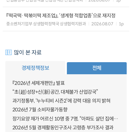
『떡국떡·떡볶이떡 제조업』, ‘생계형 적합업종’으로 재지정
중소벤처기업부 상생협력정책국 상생협력지원과
2026.08.07
1p
많이 본 자료
경제정책정보
전체
『2026년 세제개편안』 발표
“초(超)성장+신(新)공간, 대체불가 산업강국”
과기정통부, ‘누누티비 시즌2’에 강력 대응 의지 밝혀
2026년 7월 소비자물가동향
장기요양 재가 어르신 10명 중 7명, “아파도 살던 집에서 살겠다” 「2025년 장기요양실태조사」 결과 발표
2026년 5월 경제활동인구조사 고령층 부가조사 결과