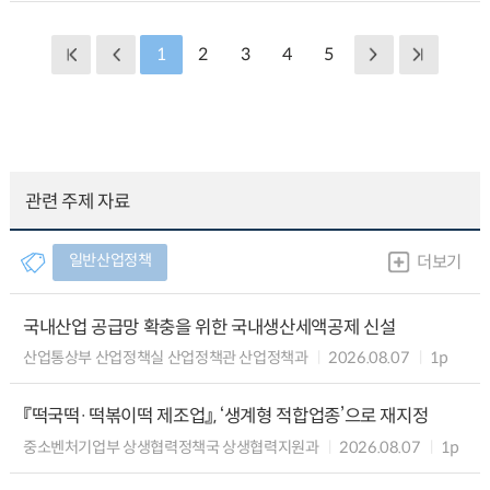
1
2
3
4
5
관련 주제 자료
일반산업정책
더보기
국내산업 공급망 확충을 위한 국내생산세액공제 신설
산업통상부 산업정책실 산업정책관 산업정책과
2026.08.07
1p
『떡국떡·떡볶이떡 제조업』, ‘생계형 적합업종’으로 재지정
중소벤처기업부 상생협력정책국 상생협력지원과
2026.08.07
1p