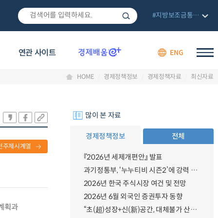
#지방보조금통합관리망
연관 사이트
ENG
HOME
경제정책정보
경제정책자료
최신자료
많이 본 자료
경제정책정보
전체
련주제시계열
『2026년 세제개편안』 발표
과기정통부, ‘누누티비 시즌2’에 강력 대응 의지 밝혀
2026년 한국 주식시장 여건 및 전망
2026년 6월 외국인 증권투자 동향
 계획과
“초(超)성장+신(新)공간, 대체불가 산업강국”