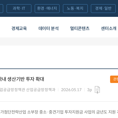
과학·IT
환경·에너지
노동·복지
경제·일반
경제교육
데이터 분석
멀티콘텐츠
센터소개
국내 생산기반 투자 확대
관
산업공급망정책관 산업공급망정책과
2026.05.17
3p
일) 국가첨단전략산업 소부장 중소·중견기업 투자지원금 사업의 금년도 지원