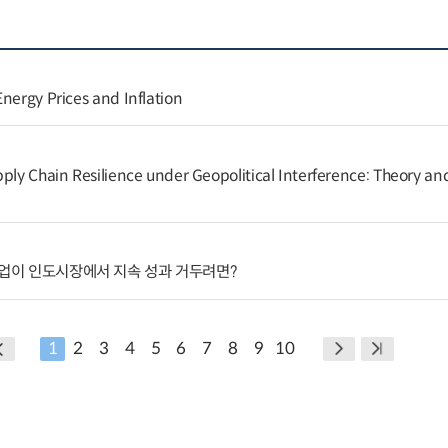
nergy Prices and Inflation
ply Chain Resilience under Geopolitical Interference: Theory and
기업이 인도시장에서 지속 성과 거두려면?
1
2
3
4
5
6
7
8
9
10