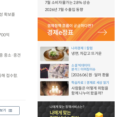
7월 소비자물가는 2.8% 상승
2026년 7월 수출입 동향
성 확보를
700억
나라경제ㅣ칼럼
냉면, 차갑고 뜨거운
 중 중소·중견
소셜 빅데이터
분석ㅣ이머징이슈
[2026.06] 원·달러 환율
통해 접수함.
학습자료ㅣ경제로 세상 읽기
사람들은 어떻게 위험을
함께 나누어 왔을까?
보기