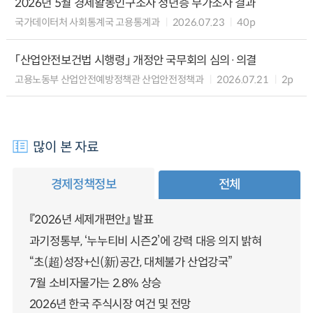
2026년 5월 경제활동인구조사 청년층 부가조사 결과
국가데이터처 사회통계국 고용통계과
2026.07.23
40p
「산업안전보건법 시행령」 개정안 국무회의 심의·의결
고용노동부 산업안전예방정책관 산업안전정책과
2026.07.21
2p
많이 본 자료
경제정책정보
전체
『2026년 세제개편안』 발표
과기정통부, ‘누누티비 시즌2’에 강력 대응 의지 밝혀
“초(超)성장+신(新)공간, 대체불가 산업강국”
7월 소비자물가는 2.8% 상승
2026년 한국 주식시장 여건 및 전망