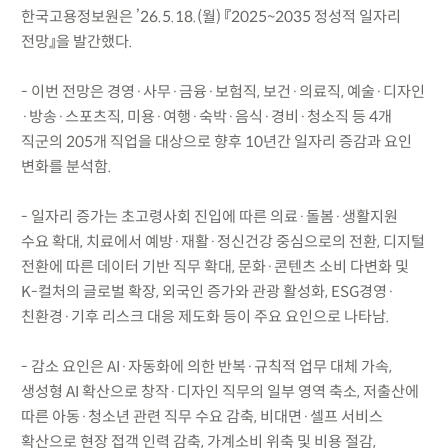
한국고용정보원은 ’26.5.18.(월) 『2025~2035 정성적 일자리
전망』을 발간했다.
- 이번 전망은 경영·사무·금융·보험직, 보건·의료직, 예술·디자인
·방송·스포츠직, 미용·여행·숙박·음식·경비·청소직 등 4개
직군의 205개 직업을 대상으로 향후 10년간 일자리 증감과 요인
변화를 분석함.
- 일자리 증가는 초고령사회 진입에 따른 의료·돌봄·생활지원
수요 확대, 치료에서 예방·재활·정신건강 중심으로의 전환, 디지털
전환에 따른 데이터 기반 직무 확대, 문화·콘텐츠 소비 다변화 및
K-컬처의 글로벌 확장, 외국인 증가와 관광 활성화, ESG경영·
친환경·기후 리스크 대응 제도화 등이 주요 요인으로 나타남.
- 감소 요인은 AI·자동화에 의한 반복·규칙적 업무 대체 가속,
생성형 AI 확산으로 창작·디자인 직무의 일부 영역 축소, 저출산에
따른 아동·청소년 관련 직무 수요 감축, 비대면·셀프 서비스
확산으로 현장 접객 인력 감축, 가계소비 위축 및 비용 절감,