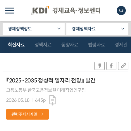
경제정책정보
경제정책자료
최신자료
정책자료
동향자료
법령자료
경제관
『2025~2035 정성적 일자리 전망』 발간
고용노동부 한국고용정보원 미래직업연구팀
2026.05.18
645p
관련주제시계열