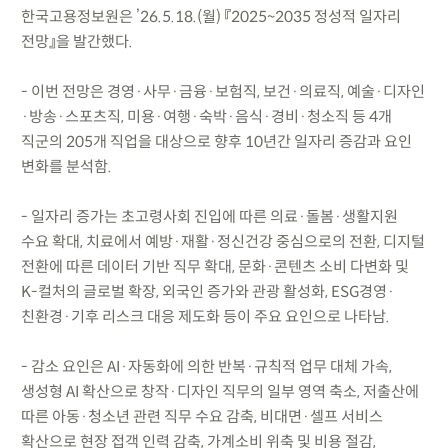
한국고용정보원은 ’26.5.18.(월) 『2025~2035 정성적 일자리
전망』을 발간했다.
- 이번 전망은 경영·사무·금융·보험직, 보건·의료직, 예술·디자인
·방송·스포츠직, 미용·여행·숙박·음식·경비·청소직 등 4개
직군의 205개 직업을 대상으로 향후 10년간 일자리 증감과 요인
변화를 분석함.
- 일자리 증가는 초고령사회 진입에 따른 의료·돌봄·생활지원
수요 확대, 치료에서 예방·재활·정신건강 중심으로의 전환, 디지털
전환에 따른 데이터 기반 직무 확대, 문화·콘텐츠 소비 다변화 및
K-컬처의 글로벌 확장, 외국인 증가와 관광 활성화, ESG경영·
친환경·기후 리스크 대응 제도화 등이 주요 요인으로 나타남.
- 감소 요인은 AI·자동화에 의한 반복·규칙적 업무 대체 가속,
생성형 AI 확산으로 창작·디자인 직무의 일부 영역 축소, 저출산에
따른 아동·청소년 관련 직무 수요 감축, 비대면·셀프 서비스
확산으로 현장 접객 인력 감축, 가계소비 위축 및 비용 절감,