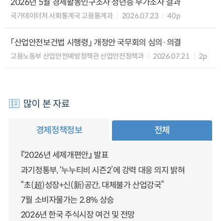
2026년 5월 경제활동인구조사 청년층 부가조사 결과
국가데이터처 사회통계국 고용통계과
2026.07.23
40p
「산업안전보건법 시행령」 개정안 국무회의 심의·의결
고용노동부 산업안전예방정책관 산업안전정책과
2026.07.21
2p
많이 본 자료
경제정책정보
전체
『2026년 세제개편안』 발표
과기정통부, ‘누누티비 시즌2’에 강력 대응 의지 밝혀
“초(超)성장+신(新)공간, 대체불가 산업강국”
7월 소비자물가는 2.8% 상승
2026년 한국 주식시장 여건 및 전망