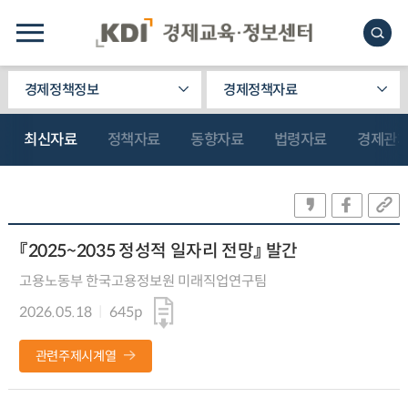
경제정책정보
경제정책자료
최신자료
정책자료
동향자료
법령자료
경제관
『2025~2035 정성적 일자리 전망』 발간
고용노동부 한국고용정보원 미래직업연구팀
2026.05.18
645p
관련주제시계열