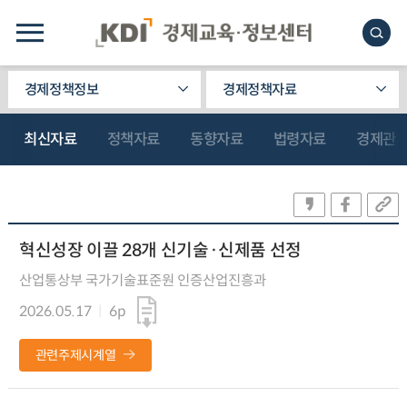
경제정책정보
경제정책자료
최신자료
정책자료
동향자료
법령자료
경제관
혁신성장 이끌 28개 신기술·신제품 선정
산업통상부 국가기술표준원 인증산업진흥과
2026.05.17
6p
관련주제시계열