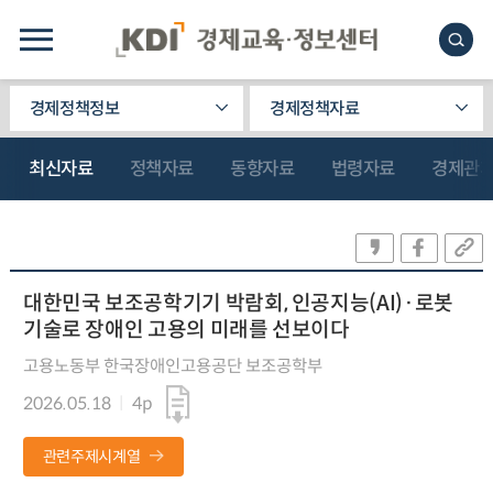
경제정책정보
경제정책자료
최신자료
정책자료
동향자료
법령자료
경제관
대한민국 보조공학기기 박람회, 인공지능(AI)·로봇
기술로 장애인 고용의 미래를 선보이다
고용노동부 한국장애인고용공단 보조공학부
2026.05.18
4p
관련주제시계열