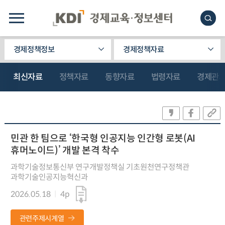
경제정책정보
경제정책자료
최신자료
정책자료
동향자료
법령자료
경제관
민관 한 팀으로 ‘한국형 인공지능 인간형 로봇(AI
휴머노이드)’ 개발 본격 착수
과학기술정보통신부 연구개발정책실 기초원천연구정책관
과학기술인공지능혁신과
2026.05.18
4p
관련주제시계열