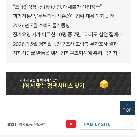
“초(超)성장+신(新)공간, 대체불가 산업강국”
과기정통부, ‘누누티비 시즌2’에 강력 대응 의지 밝혀
2026년 7월 소비자물가동향
장기요양 재가 어르신 10명 중 7명, “아파도 살던 집에서 살겠다” 「2025년 장기요양실태조사」 결과 발표
2026년 5월 경제활동인구조사 고령층 부가조사 결과
잠재성장률 반등을 위해 경제구조혁신에 총력, 국가자산 관리체계 대전환
TOP
FAMILY SITE