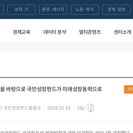
과학·IT
환경·에너지
노동·복지
경제·일반
경제교육
데이터 분석
멀티콘텐츠
센터소개
견을 바탕으로 국민성장펀드가 미래성장동력으로
관
단 국민성장펀드총괄과
2026.05.18
18p