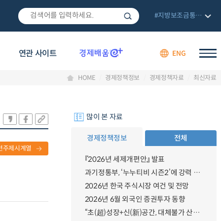
#지방보조금통합관리망
연관 사이트
ENG
HOME
경제정책정보
경제정책자료
최신자료
많이 본 자료
경제정책정보
전체
련주제시계열
『2026년 세제개편안』 발표
과기정통부, ‘누누티비 시즌2’에 강력 대응 의지 밝혀
2026년 한국 주식시장 여건 및 전망
2026년 6월 외국인 증권투자 동향
“초(超)성장+신(新)공간, 대체불가 산업강국”