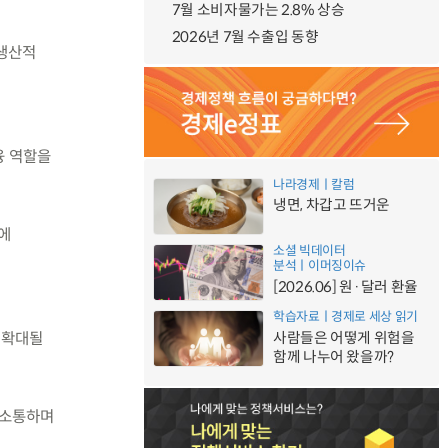
7월 소비자물가는 2.8% 상승
2026년 7월 수출입 동향
 생산적
융 역할을
나라경제ㅣ칼럼
냉면, 차갑고 뜨거운
에
소셜 빅데이터
분석ㅣ이머징이슈
[2026.06] 원·달러 환율
의
학습자료ㅣ경제로 세상 읽기
사람들은 어떻게 위험을
 확대될
함께 나누어 왔을까?
 소통하며