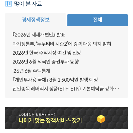
많이 본 자료
경제정책정보
전체
『2026년 세제개편안』 발표
과기정통부, ‘누누티비 시즌2’에 강력 대응 의지 밝혀
2026년 한국 주식시장 여건 및 전망
2026년 6월 외국인 증권투자 동향
‘26년 6월 주택통계
「개인투자용 국채」 8월 1,500억원 발행 예정
단일종목 레버리지 상품(ETF·ETN) 기본예탁금 강화 조기시행 방안 안내