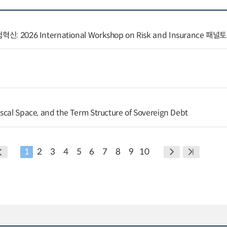
 2026 International Workshop on Risk and Insurance 패
scal Space, and the Term Structure of Sovereign Debt
1
2
3
4
5
6
7
8
9
10