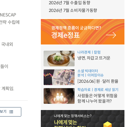
2026년 7월 수출입 동향
2026년 7월 소비자물가동향
NESCAP
전략 수립에
의 국내외
나라경제ㅣ칼럼
냉면, 차갑고 뜨거운
가들이
소셜 빅데이터
분석ㅣ이머징이슈
[2026.06] 원·달러 환율
 계획임.
학습자료ㅣ경제로 세상 읽기
사람들은 어떻게 위험을
함께 나누어 왔을까?
보기