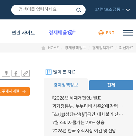
#지방보조금통합관리망
연관 사이트
ENG
HOME
경제정책정보
경제정책자료
최신자료
많이 본 자료
경제정책정보
전체
련주제시계열
『2026년 세제개편안』 발표
과기정통부, ‘누누티비 시즌2’에 강력 대응 의지 밝혀
“초(超)성장+신(新)공간, 대체불가 산업강국”
7월 소비자물가는 2.8% 상승
2026년 한국 주식시장 여건 및 전망