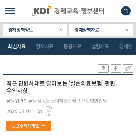
경제정책정보
경제정책자료
최신자료
정책자료
동향자료
법령자료
경제관
최근 민원사례로 알아보는 ‘실손의료보험’ 관련
유의사항
금융위원회 금융감독원 소비자소통국 손해보험민원팀
2026.05.20
5p
관련주제시계열