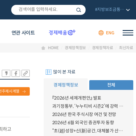
#지방보조금통합관리망
연관 사이트
ENG
HOME
경제정책정보
경제정책자료
최신자료
많이 본 자료
경제정책정보
전체
련주제시계열
『2026년 세제개편안』 발표
과기정통부, ‘누누티비 시즌2’에 강력 대응 의지 밝혀
2026년 한국 주식시장 여건 및 전망
2026년 6월 외국인 증권투자 동향
개최하고
“초(超)성장+신(新)공간, 대체불가 산업강국”