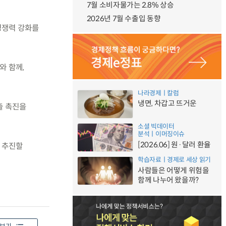
7월 소비자물가는 2.8% 상승
2026년 7월 수출입 동향
경쟁력 강화를
와 함께,
나라경제ㅣ칼럼
냉면, 차갑고 뜨거운
출 촉진을
소셜 빅데이터
분석ㅣ이머징이슈
[2026.06] 원·달러 환율
 추진할
학습자료ㅣ경제로 세상 읽기
사람들은 어떻게 위험을
함께 나누어 왔을까?