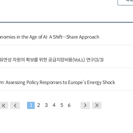
목록
nomies in the Age of AI: A Shift--Share Approach
연성 자원의 확보를 위한 공급지장비용(VoLL) 연구(3/3)
rm: Assessing Policy Responses to Europe’s Energy Shock
1
2
3
4
5
6