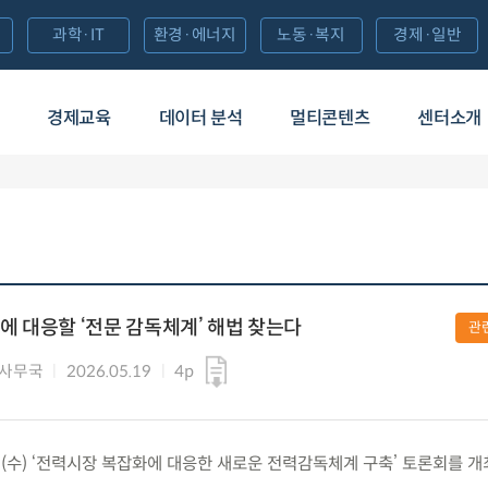
과학·IT
환경·에너지
노동·복지
경제·일반
경제교육
데이터 분석
멀티콘텐츠
센터소개
 대응할 ‘전문 감독체계’ 해법 찾는다
관
 사무국
2026.05.19
4p
0.(수) ‘전력시장 복잡화에 대응한 새로운 전력감독체계 구축’ 토론회를 