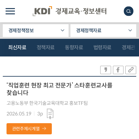
경제정책정보
경제정책자료
최신자료
정책자료
동향자료
법령자료
경제관
‘직업훈련 현장 최고 전문가’ 스타훈련교사를
찾습니다
고용노동부 한국기술교육대학교 홍보TF팀
2026.05.19
3p
관련주제시계열