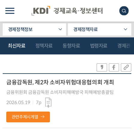
경제정책정보
경제정책자료
최신자료
정책자료
동향자료
법령자료
경제관
금융감독원, 제2차 소비자위험대응협의회 개최
금융위원회 금융감독원 소비자피해예방국 피해예방총괄팀
2026.05.19
7p
관련주제시계열