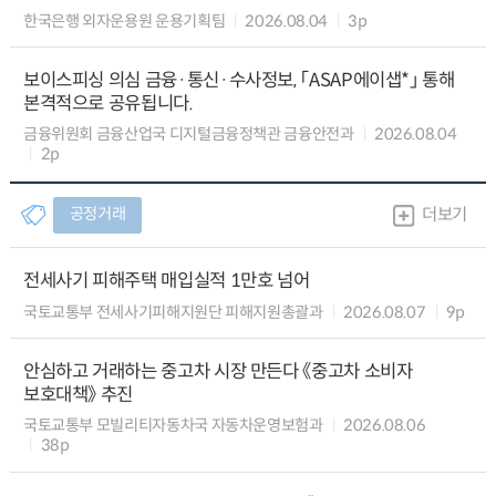
한국은행 외자운용원 운용기획팀
2026.08.04
3p
보이스피싱 의심 금융·통신·수사정보, 「ASAP에이샙*」 통해
본격적으로 공유됩니다.
금융위원회 금융산업국 디지털금융정책관 금융안전과
2026.08.04
2p
공정거래
더보기
전세사기 피해주택 매입실적 1만호 넘어
국토교통부 전세사기피해지원단 피해지원총괄과
2026.08.07
9p
안심하고 거래하는 중고차 시장 만든다 《중고차 소비자
보호대책》 추진
국토교통부 모빌리티자동차국 자동차운영보험과
2026.08.06
38p