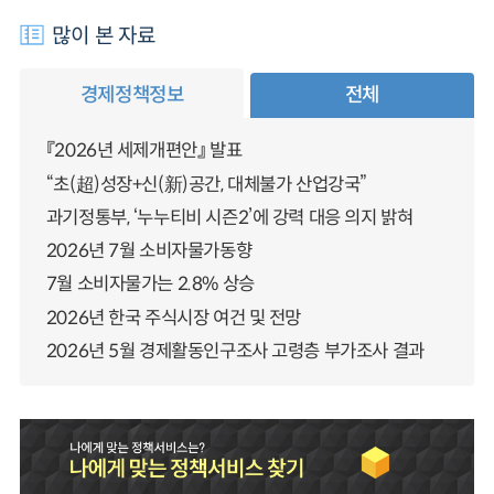
많이 본 자료
경제정책정보
전체
『2026년 세제개편안』 발표
“초(超)성장+신(新)공간, 대체불가 산업강국”
과기정통부, ‘누누티비 시즌2’에 강력 대응 의지 밝혀
2026년 7월 소비자물가동향
7월 소비자물가는 2.8% 상승
2026년 한국 주식시장 여건 및 전망
2026년 5월 경제활동인구조사 고령층 부가조사 결과