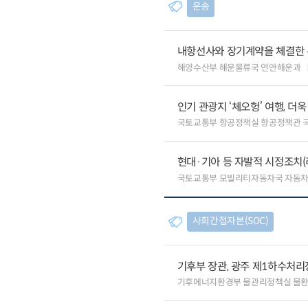
운송
내항선사와 장기계약을 체결한 
해양수산부 해운물류국 연안해운과
인기 관광지 ‘체오헝’ 여행, 더
국토교통부 항공정책실 항공정책관 
현대·기아 등 자발적 시정조치(
국토교통부 모빌리티자동차국 자동
사회간접자본(SOC)
기후부 장관, 광주 제1하수처리
기후에너지환경부 물관리정책실 물