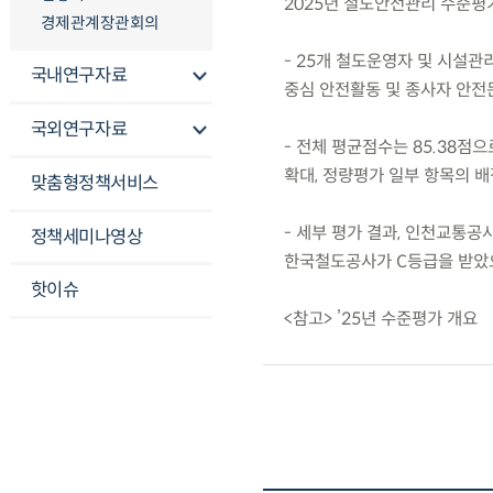
2025년 철도안전관리 수준평
경제관계장관회의
- 25개 철도운영자 및 시설
국내연구자료
중심 안전활동 및 종사자 안전
국외연구자료
- 전체 평균점수는 85.38점으
확대, 정량평가 일부 항목의 배
맞춤형정책서비스
- 세부 평가 결과, 인천교통
정책세미나영상
한국철도공사가 C등급을 받았으
핫이슈
<참고> ’25년 수준평가 개요