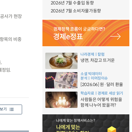
2026년 7월 수출입 동향
2026년 7월 소비자물가동향
통공사가 현장
 항목의 비중
나라경제ㅣ칼럼
냉면, 차갑고 뜨거운
,
예정임.
소셜 빅데이터
분석ㅣ이머징이슈
[2026.06] 원·달러 환율
학습자료ㅣ경제로 세상 읽기
사람들은 어떻게 위험을
함께 나누어 왔을까?
보기