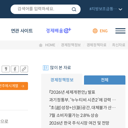
#지방보조금통합관리망
연관 사이트
ENG
HOME
경제정책정보
경제정책자료
최신자료
많이 본 자료
경제정책정보
전체
련주제시계열
『2026년 세제개편안』 발표
과기정통부, ‘누누티비 시즌2’에 강력 대응 의지 밝혀
“초(超)성장+신(新)공간, 대체불가 산업강국”
7월 소비자물가는 2.8% 상승
상으로
2026년 한국 주식시장 여건 및 전망