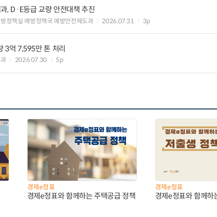
과, D·E등급 교량 안전대책 추진
예방정책실 예방정책국 예방안전제도과
2026.07.31
3p
 3억 7,595만 톤 처리
업과
2026.07.30
5p
경제e정표
경제e정표
경제e정표와 함께하는 주택공급 정책
경제e정표와 함께하