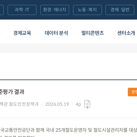
과학·IT
환경·에너지
노동·복지
경제·일반
경제교육
데이터 분석
멀티콘텐츠
센터소개
준평가 결과
관
책관 철도안전정책과
2026.05.19
4p
화) 한국교통안전공단과 함께 국내 25개철도운영자 및 철도시설관리자를 대