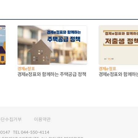
경제e정표
경제e정표
경제e정표와 함께하는 주택공급 정책
경제e정표와 함께하
무단수집거부
이용약관
147 TEL 044-550-4114