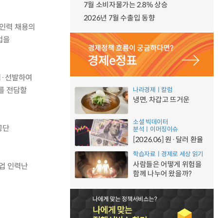
7월 소비자물가는 2.8% 상승
2026년 7월 수출입 동향
 인력 채용의
업을
집·선발하여
를 전담할
나라경제ㅣ칼럼
냉면, 차갑고 뜨거운
소셜 빅데이터
공단
분석ㅣ이머징이슈
[2026.06] 원·달러 환율
학습자료ㅣ경제로 세상 읽기
사람들은 어떻게 위험을
업 인력난
함께 나누어 왔을까?