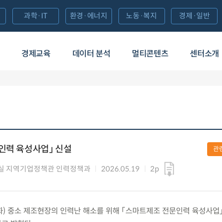
과학·IT
환경·에너지
노동·복지
경제·일반
경제교육
데이터 분석
멀티콘텐츠
센터소개
인력 육성사업」 신설
관
실 지역기업정책관 인력정책과
2026.05.19
2p
.(화) 중소 제조현장의 인력난 해소를 위해 「스마트제조 전문인력 육성사업