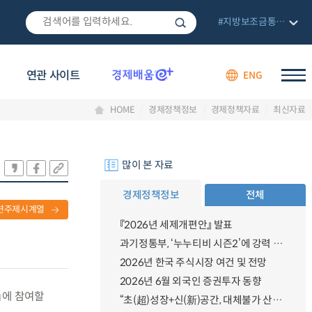
#지방보조금통합관리망
연관 사이트
ENG
HOME
경제정책정보
경제정책자료
최신자료
많이 본 자료
경제정책정보
전체
련주제시계열
『2026년 세제개편안』 발표
과기정통부, ‘누누티비 시즌2’에 강력 대응 의지 밝혀
2026년 한국 주식시장 여건 및 전망
2026년 6월 외국인 증권투자 동향
」에 참여할
“초(超)성장+신(新)공간, 대체불가 산업강국”