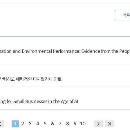
목록
rmation and Environmental Performance: Evidence from the Peopl
 강력하고 매력적인 디지털경제 영토
g for Small Businesses in the Age of AI
1
2
3
4
5
6
7
8
9
10