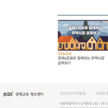
경제e정표
경제e정표와 함께하는 주택시장
살펴보기
개인정보처리방침
이메일
세종특별자치시 남세종로 263 (우) 30