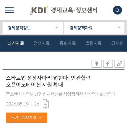
경제정책정보
경제정책자료
최신자료
정책자료
동향자료
법령자료
경제관
스타트업 성장사다리 넓힌다! 민관협력
오픈이노베이션 지원 확대
중소벤처기업부 창업벤처혁신실 창업정책관 신산업기술창업과
2026.05.19
2p
관련주제시계열