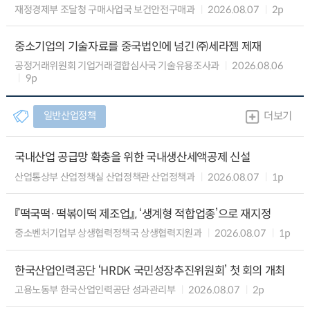
재정경제부 조달청 구매사업국 보건안전구매과
2026.08.07
2p
중소기업의 기술자료를 중국법인에 넘긴 ㈜세라젬 제재
공정거래위원회 기업거래결합심사국 기술유용조사과
2026.08.06
9p
일반산업정책
더보기
국내산업 공급망 확충을 위한 국내생산세액공제 신설
산업통상부 산업정책실 산업정책관 산업정책과
2026.08.07
1p
『떡국떡·떡볶이떡 제조업』, ‘생계형 적합업종’으로 재지정
중소벤처기업부 상생협력정책국 상생협력지원과
2026.08.07
1p
한국산업인력공단 ‘HRDK 국민성장추진위원회’ 첫 회의 개최
고용노동부 한국산업인력공단 성과관리부
2026.08.07
2p