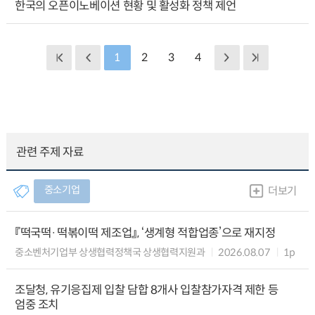
한국의 오픈이노베이션 현황 및 활성화 정책 제언
1
2
3
4
관련 주제 자료
중소기업
더보기
『떡국떡·떡볶이떡 제조업』, ‘생계형 적합업종’으로 재지정
중소벤처기업부 상생협력정책국 상생협력지원과
2026.08.07
1p
조달청, 유기응집제 입찰 담합 8개사 입찰참가자격 제한 등
엄중 조치