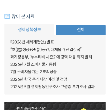
많이 본 자료
경제정책정보
전체
『2026년 세제개편안』 발표
“초(超)성장+신(新)공간, 대체불가 산업강국”
과기정통부, ‘누누티비 시즌2’에 강력 대응 의지 밝혀
2026년 7월 소비자물가동향
7월 소비자물가는 2.8% 상승
2026년 한국 주식시장 여건 및 전망
2026년 5월 경제활동인구조사 고령층 부가조사 결과