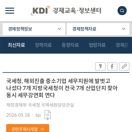
경제정책정보
경제정책자료
최신자료
정책자료
동향자료
법령자료
경제관
국세청, 해외진출 중소기업 세무지원에 발벗고
나섰다 7개 지방국세청이 전국 7개 산업단지 찾아
동시 세무강연회 연다
재정경제부 국세청 국제세원담당관실
2026.05.18
6p
관련주제시계열