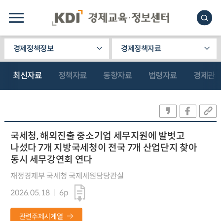
경제정책정보
경제정책자료
최신자료
정책자료
동향자료
법령자료
경제관
국세청, 해외진출 중소기업 세무지원에 발벗고
나섰다 7개 지방국세청이 전국 7개 산업단지 찾아
동시 세무강연회 연다
재정경제부 국세청 국제세원담당관실
2026.05.18
6p
관련주제시계열