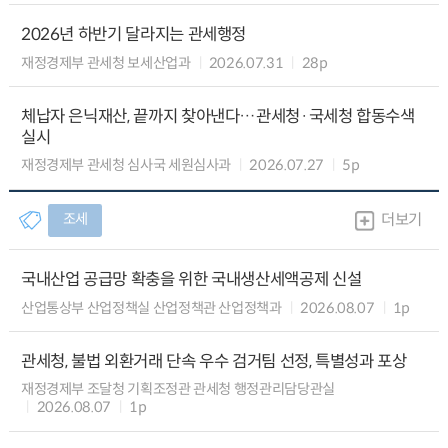
2026년 하반기 달라지는 관세행정
재정경제부 관세청 보세산업과
2026.07.31
28p
체납자 은닉재산, 끝까지 찾아낸다…관세청·국세청 합동수색
실시
재정경제부 관세청 심사국 세원심사과
2026.07.27
5p
조세
더보기
국내산업 공급망 확충을 위한 국내생산세액공제 신설
산업통상부 산업정책실 산업정책관 산업정책과
2026.08.07
1p
관세청, 불법 외환거래 단속 우수 검거팀 선정, 특별성과 포상
재정경제부 조달청 기획조정관 관세청 행정관리담당관실
2026.08.07
1p