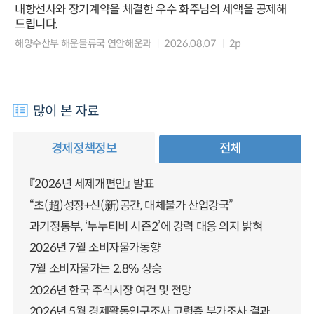
내항선사와 장기계약을 체결한 우수 화주님의 세액을 공제해
드립니다.
해양수산부 해운물류국 연안해운과
2026.08.07
2p
많이 본 자료
경제정책정보
전체
『2026년 세제개편안』 발표
“초(超)성장+신(新)공간, 대체불가 산업강국”
과기정통부, ‘누누티비 시즌2’에 강력 대응 의지 밝혀
2026년 7월 소비자물가동향
7월 소비자물가는 2.8% 상승
2026년 한국 주식시장 여건 및 전망
2026년 5월 경제활동인구조사 고령층 부가조사 결과