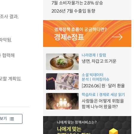
7월 소비자물가는 2.8% 상승
2026년 7월 수출입 동향
조사 결과,
파악됨.
와 협력해
나라경제ㅣ칼럼
냉면, 차갑고 뜨거운
소셜 빅데이터
모할 계획임.
분석ㅣ이머징이슈
[2026.06] 원·달러 환율
학습자료ㅣ경제로 세상 읽기
사람들은 어떻게 위험을
함께 나누어 왔을까?
보기