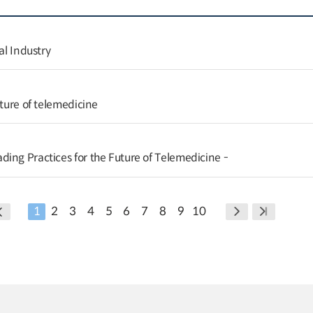
al Industry
uture of telemedicine
ing Practices for the Future of Telemedicine -
1
2
3
4
5
6
7
8
9
10