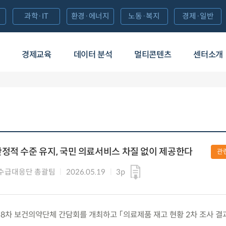
과학·IT
환경·에너지
노동·복지
경제·일반
경제교육
데이터 분석
멀티콘텐츠
센터소개
정적 수준 유지, 국민 의료서비스 차질 없이 제공한다
관
수급대응단 총괄팀
2026.05.19
3p
화) 제8차 보건의약단체 간담회를 개최하고 「의료제품 재고 현황 2차 조사 결