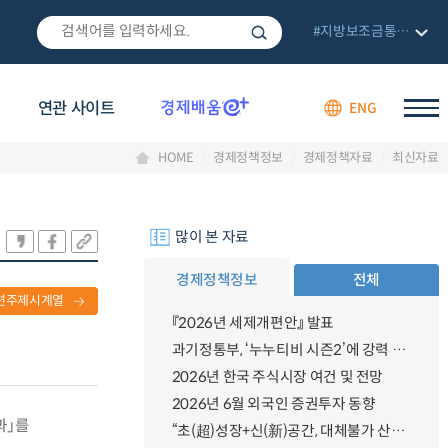
#지방보조금통합관리망
연관 사이트
ENG
HOME
경제정책정보
경제정책자료
최신자료
많이 본 자료
경제정책정보
전체
련주제시계열
『2026년 세제개편안』 발표
과기정통부, ‘누누티비 시즌2’에 강력 대응 의지 밝혀
2026년 한국 주식시장 여건 및 전망
2026년 6월 외국인 증권투자 동향
과」를
“초(超)성장+신(新)공간, 대체불가 산업강국”