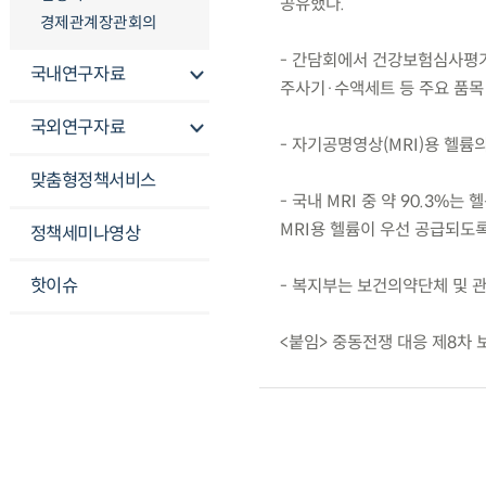
공유했다.
경제관계장관회의
- 간담회에서 건강보험심사평가
국내연구자료
주사기·수액세트 등 주요 품목 
국외연구자료
- 자기공명영상(MRI)용 헬륨
맞춤형정책서비스
- 국내 MRI 중 약 90.3%
MRI용 헬륨이 우선 공급되도록
정책세미나영상
핫이슈
- 복지부는 보건의약단체 및 
<붙임> 중동전쟁 대응 제8차