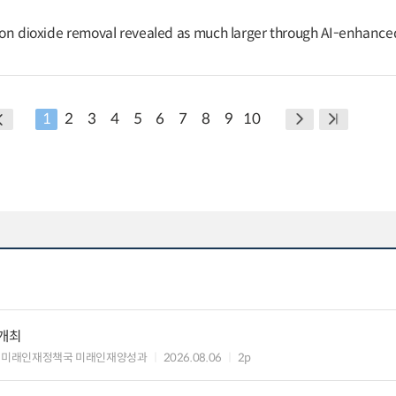
arbon dioxide removal revealed as much larger through AI-enhance
1
2
3
4
5
6
7
8
9
10
 개최
 미래인재정책국 미래인재양성과
2026.08.06
2p