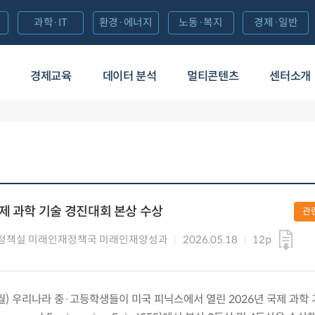
과학·IT
환경·에너지
노동·복지
경제·일반
경제교육
데이터 분석
멀티콘텐츠
센터소개
제 과학 기술 경진대회 본상 수상
관
정책실 미래인재정책국 미래인재양성과
2026.05.18
12p
월) 우리나라 중·고등학생들이 미국 피닉스에서 열린 2026년 국제 과학