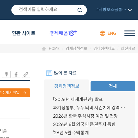
#지방보조금통합관리망
연관 사이트
ENG
HOME
경제정책정보
경제정책자료
최신자료
많이 본 자료
경제정책정보
전체
련주제시계열
『2026년 세제개편안』 발표
과기정통부, ‘누누티비 시즌2’에 강력 대응 의지 밝혀
2026년 한국 주식시장 여건 및 전망
2026년 6월 외국인 증권투자 동향
 기술
‘26년 6월 주택통계