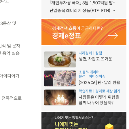
상했다고
「개인투자용 국채」 8월 1,500억원 발행 예정
단일종목 레버리지 상품(ETF·ETN) 기본예탁금 강화 조기시행 방안 안내
3등상 및
인식 및 문자
한 음악 실습
나라경제ㅣ칼럼
냉면, 차갑고 뜨거운
소셜 빅데이터
 아이디어가
분석ㅣ이머징이슈
[2026.06] 원·달러 환율
학습자료ㅣ경제로 세상 읽기
사람들은 어떻게 위험을
록 전폭적으로
함께 나누어 왔을까?