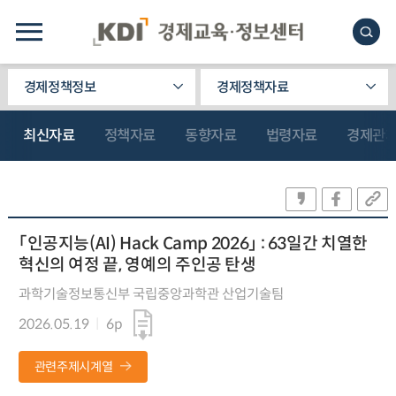
경제정책정보
경제정책자료
최신자료
정책자료
동향자료
법령자료
경제관
「인공지능(AI) Hack Camp 2026」 : 63일간 치열한
혁신의 여정 끝, 영예의 주인공 탄생
과학기술정보통신부 국립중앙과학관 산업기술팀
2026.05.19
6p
관련주제시계열