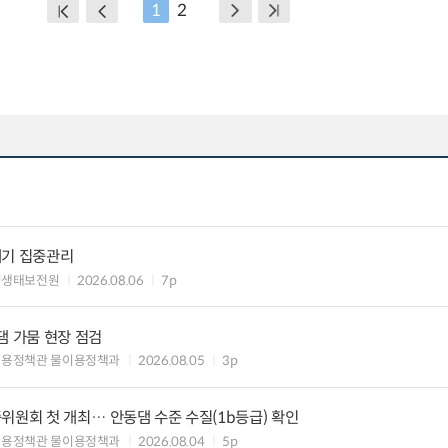
1
2
레기 집중관리
양생태보전원
2026.08.06
7p
댐 가뭄 현장 점검
이용정책관 물이용정책과
2026.08.05
3p
위원회 첫 개최… 안동댐 수준 수질(1b등급) 확인
이용정책관 물이용정책과
2026.08.04
5p