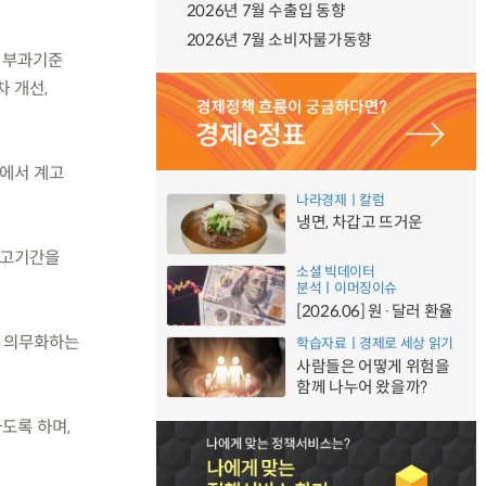
2026년 7월 수출입 동향
2026년 7월 소비자물가동향
금 부과기준
차 개선,
황에서 계고
나라경제ㅣ칼럼
냉면, 차갑고 뜨거운
계고기간을
소셜 빅데이터
분석ㅣ이머징이슈
[2026.06] 원·달러 환율
을 의무화하는
학습자료ㅣ경제로 세상 읽기
사람들은 어떻게 위험을
함께 나누어 왔을까?
도록 하며,