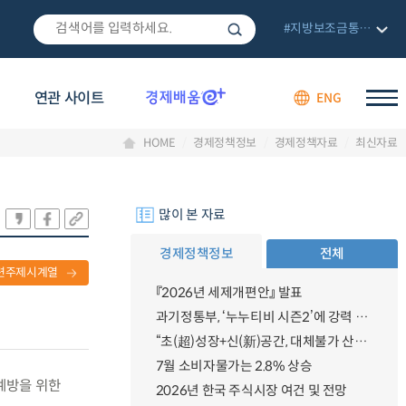
#지방보조금통합관리망
연관 사이트
ENG
HOME
경제정책정보
경제정책자료
최신자료
많이 본 자료
경제정책정보
전체
련주제시계열
『2026년 세제개편안』 발표
과기정통부, ‘누누티비 시즌2’에 강력 대응 의지 밝혀
“초(超)성장+신(新)공간, 대체불가 산업강국”
7월 소비자물가는 2.8% 상승
 예방을 위한
2026년 한국 주식시장 여건 및 전망