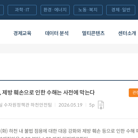
과학·IT
환경·에너지
노동·복지
경제·일반
경제교육
데이터 분석
멀티콘텐츠
센터소개
 제방 훼손으로 인한 수해는 사전에 막는다
관
실 수자원정책관 하천안전팀
2026.05.19
5p
.(화) 하천 내 불법 점용에 대한 대응 강화와 제방 훼손 등으로 인한 수해