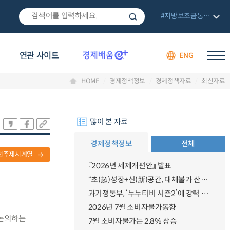
#지방보조금통합관리망
연관 사이트
ENG
HOME
경제정책정보
경제정책자료
최신자료
많이 본 자료
경제정책정보
전체
련주제시계열
『2026년 세제개편안』 발표
“초(超)성장+신(新)공간, 대체불가 산업강국”
과기정통부, ‘누누티비 시즌2’에 강력 대응 의지 밝혀
2026년 7월 소비자물가동향
 논의하는
7월 소비자물가는 2.8% 상승