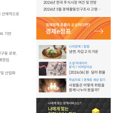
2026년 한국 주식시장 여건 및 전망
2026년 5월 경제활동인구조사 고령층 부가조사 결과
에 선제적으로
AI 기반
나라경제ㅣ칼럼
냉면, 차갑고 뜨거운
구동 로봇,
 예정임.
소셜 빅데이터
분석ㅣ이머징이슈
[2026.06] 원·달러 환율
 및 산업화
학습자료ㅣ경제로 세상 읽기
사람들은 어떻게 위험을
함께 나누어 왔을까?