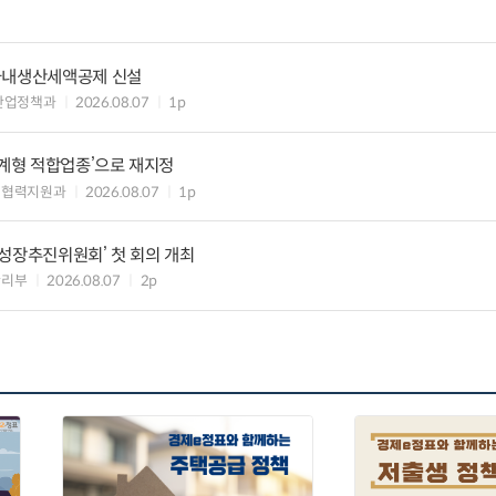
국내생산세액공제 신설
산업정책과
2026.08.07
1p
생계형 적합업종’으로 재지정
생협력지원과
2026.08.07
1p
성장추진위원회’ 첫 회의 개최
관리부
2026.08.07
2p