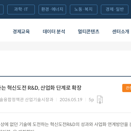
과학·IT
환경·에너지
노동·복지
경제·일반
경제교육
데이터 분석
멀티콘텐츠
센터소개
는 혁신도전 R&D, 산업화 단계로 확장
관
기술융합정책관 산업기술시장과
2026.05.19
5p
화) 세상에 없던 기술에 도전하는 혁신도전R&D의 성과와 사업화 연계방안을