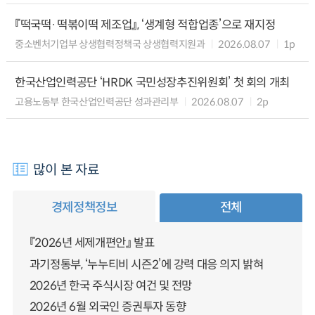
『떡국떡·떡볶이떡 제조업』, ‘생계형 적합업종’으로 재지정
중소벤처기업부 상생협력정책국 상생협력지원과
2026.08.07
1p
한국산업인력공단 ‘HRDK 국민성장추진위원회’ 첫 회의 개최
고용노동부 한국산업인력공단 성과관리부
2026.08.07
2p
많이 본 자료
경제정책정보
전체
『2026년 세제개편안』 발표
과기정통부, ‘누누티비 시즌2’에 강력 대응 의지 밝혀
2026년 한국 주식시장 여건 및 전망
2026년 6월 외국인 증권투자 동향