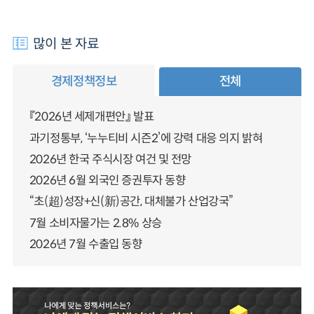
많이 본 자료
경제정책정보
전체
『2026년 세제개편안』 발표
과기정통부, ‘누누티비 시즌2’에 강력 대응 의지 밝혀
2026년 한국 주식시장 여건 및 전망
2026년 6월 외국인 증권투자 동향
“초(超)성장+신(新)공간, 대체불가 산업강국”
7월 소비자물가는 2.8% 상승
2026년 7월 수출입 동향