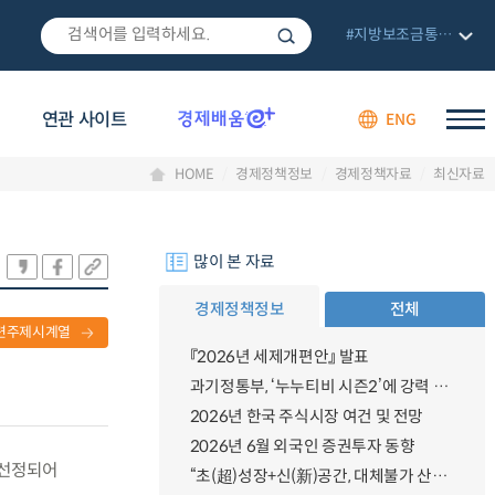
#지방보조금통합관리망
연관 사이트
ENG
HOME
경제정책정보
경제정책자료
최신자료
많이 본 자료
경제정책정보
전체
련주제시계열
『2026년 세제개편안』 발표
과기정통부, ‘누누티비 시즌2’에 강력 대응 의지 밝혀
2026년 한국 주식시장 여건 및 전망
2026년 6월 외국인 증권투자 동향
 선정되어
“초(超)성장+신(新)공간, 대체불가 산업강국”