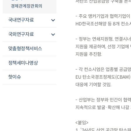
저탄소 산업공급망 구축을 본
경제관계장관회의
- 주요 앵커기업과 협력기업이
국내연구자료
HD한국조선해양 등 8개 컨소
국외연구자료
- 정부는 연쇄지원형, 연결시
지원을 제공하며, 선정 기업에 
맞춤형정책서비스
지원을 추진함.
정책세미나영상
- 각 컨소시엄은 업종별 공급망
핫이슈
EU 탄소국경조정제도(CBAM)
대응에 기여할 것임.
- 산업부는 정부와 민간이 협
지속적으로 발굴·확산해 나갈 
<붙임>
1. ’26년도 산업 공급망 탄