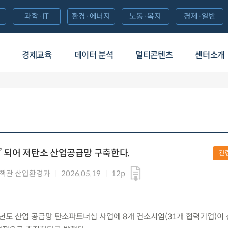
과학·IT
환경·에너지
노동·복지
경제·일반
경제교육
데이터 분석
멀티콘텐츠
센터소개
팀’ 되어 저탄소 산업공급망 구축한다.
관
책관 산업환경과
2026.05.19
12p
026년도 산업 공급망 탄소파트너십 사업에 8개 컨소시엄(31개 협력기업)이