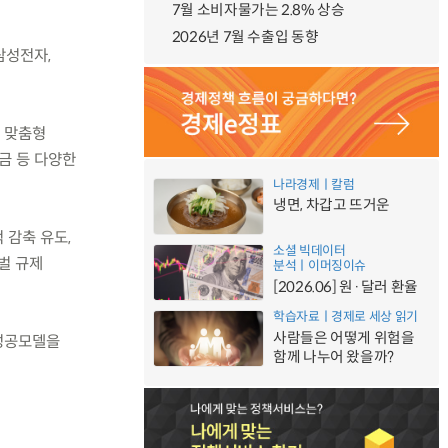
7월 소비자물가는 2.8% 상승
2026년 7월 수출입 동향
삼성전자,
라 맞춤형
담금 등 다양한
나라경제ㅣ칼럼
냉면, 차갑고 뜨거운
 감축 유도,
소셜 빅데이터
로벌 규제
분석ㅣ이머징이슈
[2026.06] 원·달러 환율
학습자료ㅣ경제로 세상 읽기
사람들은 어떻게 위험을
 성공모델을
함께 나누어 왔을까?