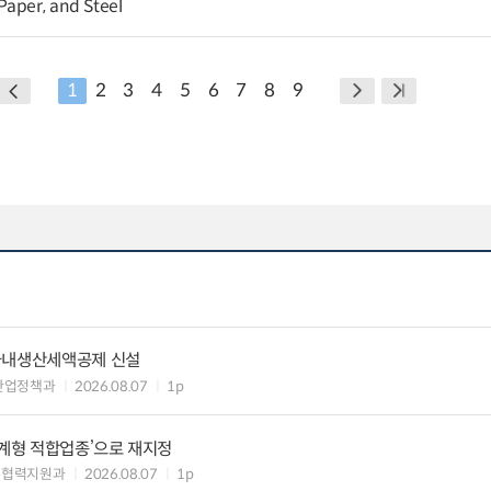
Paper, and Steel
1
2
3
4
5
6
7
8
9
국내생산세액공제 신설
산업정책과
2026.08.07
1p
생계형 적합업종’으로 재지정
생협력지원과
2026.08.07
1p