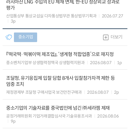
러시아산 LNG 수입의 EU 제재 면제, 한-EU 정상외교 성과로
평가
산업통상부 통상교섭실 다자통상법무관 통상법무기획과
2026.07.27
3p
중소기업
더보기
『떡국떡·떡볶이떡 제조업』, ‘생계형 적합업종’으로 재지정
중소벤처기업부 상생협력정책국 상생협력지원과
2026.08.07
1p
조달청, 유기응집제 입찰 담합 8개사 입찰참가자격 제한 등
엄중 조치
재정경제부 조달청 구매사업국 보건안전구매과
2026.08.07
2p
중소기업의 기술자료를 중국법인에 넘긴 ㈜세라젬 제재
공정거래위원회 기업거래결합심사국 기술유용조사과
2026.08.06
9p