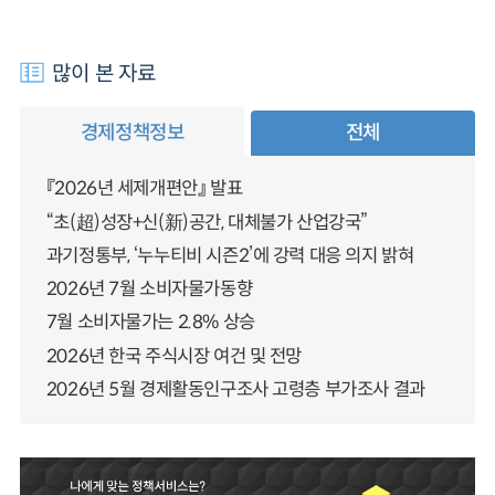
많이 본 자료
경제정책정보
전체
『2026년 세제개편안』 발표
“초(超)성장+신(新)공간, 대체불가 산업강국”
과기정통부, ‘누누티비 시즌2’에 강력 대응 의지 밝혀
2026년 7월 소비자물가동향
7월 소비자물가는 2.8% 상승
2026년 한국 주식시장 여건 및 전망
2026년 5월 경제활동인구조사 고령층 부가조사 결과