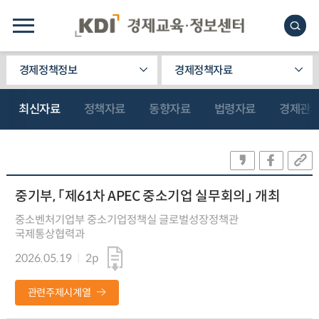
경제정책정보
경제정책자료
최신자료
정책자료
동향자료
법령자료
경제관
중기부, 「제61차 APEC 중소기업 실무회의」 개최
중소벤처기업부 중소기업정책실 글로벌성장정책관
국제통상협력과
2026.05.19
2p
관련주제시계열