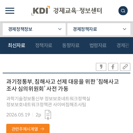
경제정책정보
경제정책자료
최신자료
정책자료
동향자료
법령자료
경제관
과기정통부, 침해사고 선제 대응을 위한 ‘침해사고
조사 심의위원회’ 사전 가동
과학기술정보통신부 정보보호네트워크정책실
정보보호네트워크정책관 사이버침해조사팀
2026.05.19
2p
관련주제시계열