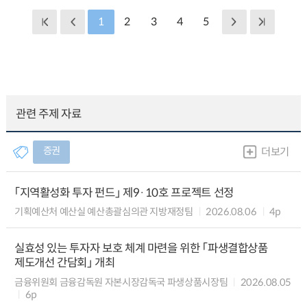
1
2
3
4
5
관련 주제 자료
증권
더보기
「지역활성화 투자 펀드」 제9·10호 프로젝트 선정
기획예산처 예산실 예산총괄심의관 지방재정팀
2026.08.06
4p
실효성 있는 투자자 보호 체계 마련을 위한 「파생결합상품
제도개선 간담회」 개최
금융위원회 금융감독원 자본시장감독국 파생상품시장팀
2026.08.05
6p