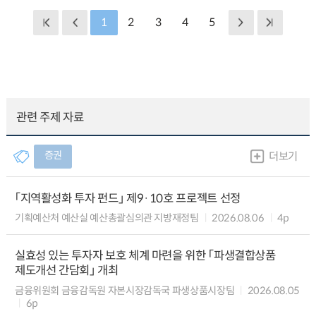
1
2
3
4
5
관련 주제 자료
증권
더보기
「지역활성화 투자 펀드」 제9·10호 프로젝트 선정
기획예산처 예산실 예산총괄심의관 지방재정팀
2026.08.06
4p
실효성 있는 투자자 보호 체계 마련을 위한 「파생결합상품
제도개선 간담회」 개최
금융위원회 금융감독원 자본시장감독국 파생상품시장팀
2026.08.05
6p