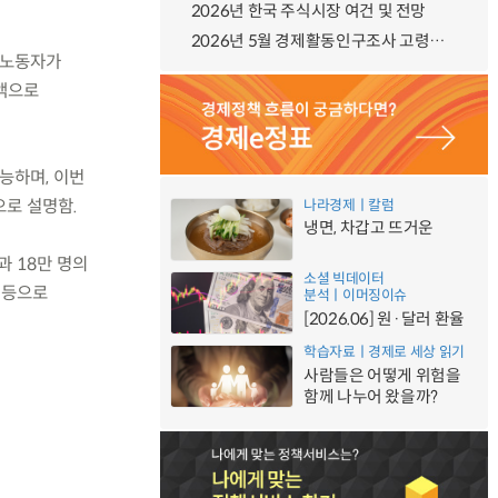
2026년 한국 주식시장 여건 및 전망
2026년 5월 경제활동인구조사 고령층 부가조사 결과
 노동자가
금액으로
능하며, 이번
으로 설명함.
나라경제ㅣ칼럼
냉면, 차갑고 뜨거운
과 18만 명의
소셜 빅데이터
 등으로
분석ㅣ이머징이슈
[2026.06] 원·달러 환율
학습자료ㅣ경제로 세상 읽기
사람들은 어떻게 위험을
함께 나누어 왔을까?