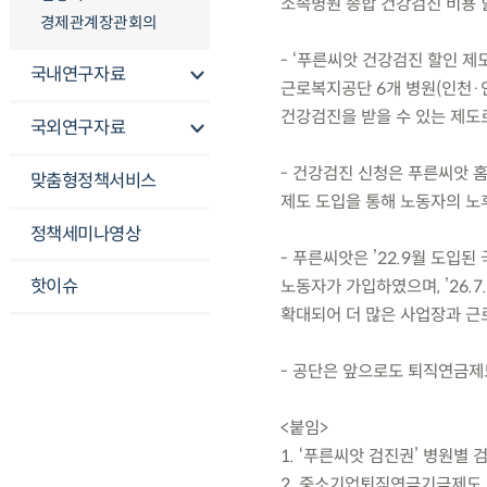
소속병원 종합 건강검진 비용 
경제관계장관회의
- ‘푸른씨앗 건강검진 할인 
국내연구자료
근로복지공단 6개 병원(인천·
건강검진을 받을 수 있는 제도로
국외연구자료
- 건강검진 신청은 푸른씨앗 
맞춤형정책서비스
제도 도입을 통해 노동자의 노
정책세미나영상
- 푸른씨앗은 ’22.9월 도입된
핫이슈
노동자가 가입하였으며, ’26.
확대되어 더 많은 사업장과 근로
- 공단은 앞으로도 퇴직연금제
<붙임>
1. ‘푸른씨앗 검진권’ 병원별 
2. 중소기업퇴직연금기금제도