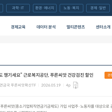
과학·IT
환경·에너지
노동·복지
경제·일반
경제교육
데이터 분석
멀티콘텐츠
센터소개
도 챙기세요” 근로복지공단, 푸른씨앗 건강검진 할인
관
연금국 푸른씨앗확산TF
2026.05.19
4p
(화) 푸른씨앗(중소기업퇴직연금기금제도) 가입 사업주·노동자를 대상으로 