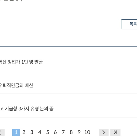
목록
혁신 창업가 1만 명 발굴
? 퇴직연금의 배신
 기금형 3가지 유형 논의 중
1
2
3
4
5
6
7
8
9
10