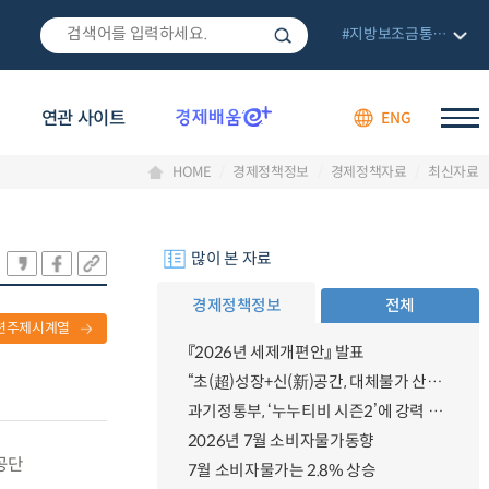
#지방보조금통합관리망
연관 사이트
ENG
HOME
경제정책정보
경제정책자료
최신자료
많이 본 자료
경제정책정보
전체
련주제시계열
『2026년 세제개편안』 발표
“초(超)성장+신(新)공간, 대체불가 산업강국”
과기정통부, ‘누누티비 시즌2’에 강력 대응 의지 밝혀
2026년 7월 소비자물가동향
공단
7월 소비자물가는 2.8% 상승