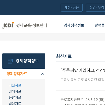
재정·금융
산업·무역
경제정책정보
발행물
최신자료
경제정책정보
“푸른씨앗 가입하고, 건강
경제정책자료
고용노동부 근로복지공단 퇴직
최신자료
정책자료
동향자료
근로복지공단은 ’26.5.19.
법령자료