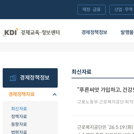
재정·금융
산업·무역
경제정책정보
발행물
최신자료
경제정책정보
“푸른씨앗 가입하고, 건강
경제정책자료
고용노동부 근로복지공단 퇴직
최신자료
정책자료
동향자료
근로복지공단은 ’26.5.19.
법령자료