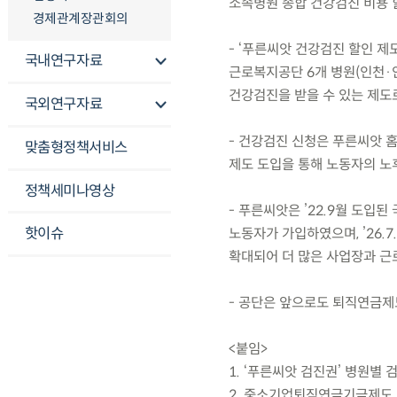
소속병원 종합 건강검진 비용 
경제관계장관회의
- ‘푸른씨앗 건강검진 할인 
국내연구자료
근로복지공단 6개 병원(인천·
건강검진을 받을 수 있는 제도로
국외연구자료
- 건강검진 신청은 푸른씨앗 
맞춤형정책서비스
제도 도입을 통해 노동자의 노
정책세미나영상
- 푸른씨앗은 ’22.9월 도입된
핫이슈
노동자가 가입하였으며, ’26.
확대되어 더 많은 사업장과 근로
- 공단은 앞으로도 퇴직연금제
<붙임>
1. ‘푸른씨앗 검진권’ 병원별 
2. 중소기업퇴직연금기금제도