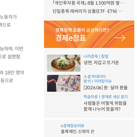
「개인투자용 국채」 8월 1,500억원 발행 예정
단일종목 레버리지 상품(ETF·ETN) 기본예탁금 강화 조기시행 방안 안내
 노동자가
금액으로
능하며, 이번
으로 설명함.
나라경제ㅣ칼럼
냉면, 차갑고 뜨거운
과 18만 명의
소셜 빅데이터
 등으로
분석ㅣ이머징이슈
[2026.06] 원·달러 환율
학습자료ㅣ경제로 세상 읽기
사람들은 어떻게 위험을
함께 나누어 왔을까?
e경제정보리뷰
블록체인, 신뢰의 끈