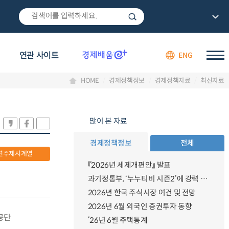
연관 사이트
ENG
HOME
경제정책정보
경제정책자료
최신자료
많이 본 자료
경제정책정보
전체
련주제시계열
『2026년 세제개편안』 발표
과기정통부, ‘누누티비 시즌2’에 강력 대응 의지 밝혀
2026년 한국 주식시장 여건 및 전망
2026년 6월 외국인 증권투자 동향
공단
‘26년 6월 주택통계