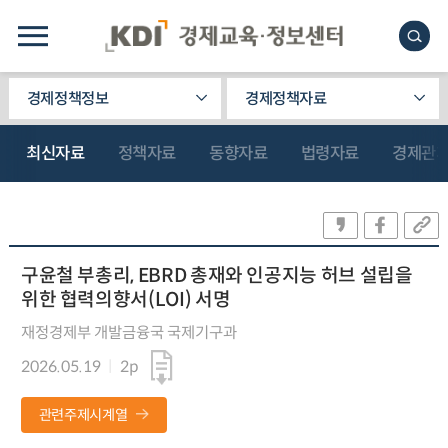
경제정책정보
경제정책자료
최신자료
정책자료
동향자료
법령자료
경제관
구윤철 부총리, EBRD 총재와 인공지능 허브 설립을
위한 협력의향서(LOI) 서명
재정경제부 개발금융국 국제기구과
2026.05.19
2p
관련주제시계열