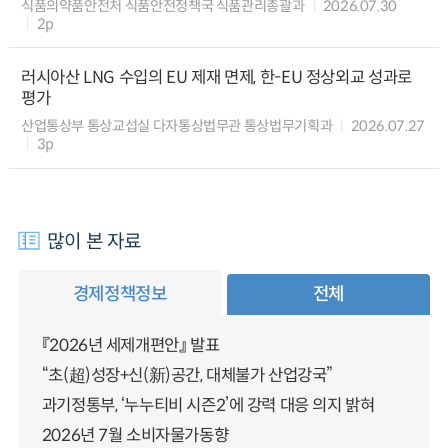
식품의약품안전처 식품안전정책국 식품관리총괄과
2026.07.30
2p
러시아산 LNG 수입의 EU 제재 면제, 한-EU 정상외교 성과로
평가
산업통상부 통상교섭실 다자통상법무관 통상법무기획과
2026.07.27
3p
많이 본 자료
경제정책정보
전체
『2026년 세제개편안』 발표
“초(超)성장+신(新)공간, 대체불가 산업강국”
과기정통부, ‘누누티비 시즌2’에 강력 대응 의지 밝혀
2026년 7월 소비자물가동향