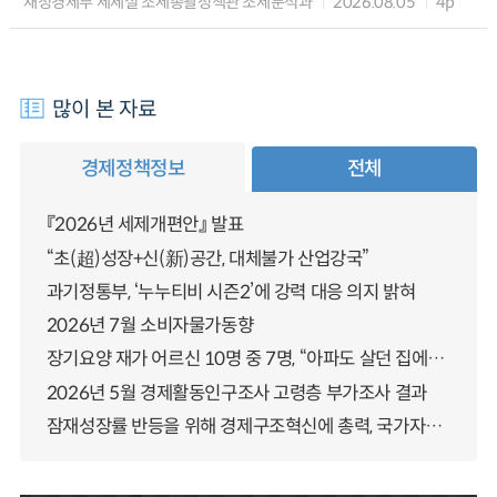
재정경제부 세제실 조세총괄정책관 조세분석과
2026.08.05
4p
많이 본 자료
경제정책정보
전체
『2026년 세제개편안』 발표
“초(超)성장+신(新)공간, 대체불가 산업강국”
과기정통부, ‘누누티비 시즌2’에 강력 대응 의지 밝혀
2026년 7월 소비자물가동향
장기요양 재가 어르신 10명 중 7명, “아파도 살던 집에서 살겠다” 「2025년 장기요양실태조사」 결과 발표
2026년 5월 경제활동인구조사 고령층 부가조사 결과
잠재성장률 반등을 위해 경제구조혁신에 총력, 국가자산 관리체계 대전환