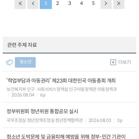
1
2
3
4
5
관련 주제 자료
청소년
더보기
‘학업부담과 아동권리’ 제23회 대한민국 아동총회 개최
보건복지부 인구·사회서비스정책실 인구아동정책관 아동정책과
2026.08.04
6p
정부위원회 청년위원 통합공모 실시
국무조정실 청년정책조정실 청년정책협력관
2026.08.03
3p
청소년 도박문제 및 금융피해 예방을 위해 정부-민간 기관이