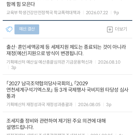
함께 힘 모은다
교육부 학생건강안전정책국 학교폭력대책과
2026.07.22
9p
예산.결산
더보기
출산·혼인세액공제 등 세제지원 제도는 종료되는 것이 아니라
재정(예산)지원으로 방식이 변경됩니다.
기획예산처 예산실 예산총괄심의관 기금운용혁신과
2026.08.10
3p
「2027 남극조약협의당사국회의」, 「2029
연천세계구석기엑스포」 등 3개 국제행사 국비지원 타당성 심사
통과
기획예산처 재정성과국 재정성과총괄과
2026.08.05
3p
조세지출 정비와 관련하여 제기된 주요 의견에 대해
설명드립니다.