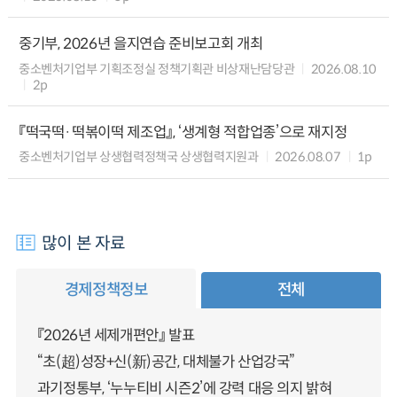
중기부, 2026년 을지연습 준비보고회 개최
중소벤처기업부 기획조정실 정책기획관 비상재난담당관
2026.08.10
2p
『떡국떡·떡볶이떡 제조업』, ‘생계형 적합업종’으로 재지정
중소벤처기업부 상생협력정책국 상생협력지원과
2026.08.07
1p
많이 본 자료
경제정책정보
전체
『2026년 세제개편안』 발표
“초(超)성장+신(新)공간, 대체불가 산업강국”
과기정통부, ‘누누티비 시즌2’에 강력 대응 의지 밝혀