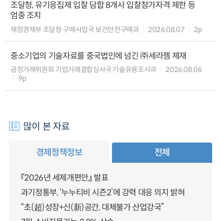
조달청, 유기응집제 입찰 담합 8개사 입찰참가자격 제한 등
엄중 조치
재정경제부 조달청 구매사업국 보건안전구매과
2026.08.07
2p
중소기업의 기술자료를 중국법인에 넘긴 ㈜세라젬 제재
공정거래위원회 기업거래결합심사국 기술유용조사과
2026.08.06
9p
많이 본 자료
경제정책정보
전체
『2026년 세제개편안』 발표
과기정통부, ‘누누티비 시즌2’에 강력 대응 의지 밝혀
“초(超)성장+신(新)공간, 대체불가 산업강국”