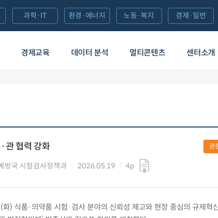
과학·IT
환경·에너지
노동·복지
경제·일반
경제교육
데이터 분석
멀티콘텐츠
센터소개
민·관 협력 강화
관
예방국 시험검사정책과
2026.05.19
4p
9.(화) 식품·의약품 시험·검사 분야의 신뢰성 제고와 현장 중심의 규제혁