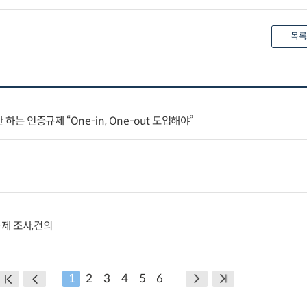
목록
는 인증규제 “One-in, One-out 도입해야”
제 조사,건의
1
2
3
4
5
6