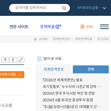
#지방보조금통합관리망
연관 사이트
ENG
HOME
경제정책정보
경제정책자료
최신자료
많이 본 자료
경제정책정보
전체
련주제시계열
『2026년 세제개편안』 발표
과기정통부, ‘누누티비 시즌2’에 강력 대응 의지 밝혀
2026년 한국 주식시장 여건 및 전망
2026년 6월 외국인 증권투자 동향
신 도모를
“초(超)성장+신(新)공간, 대체불가 산업강국”