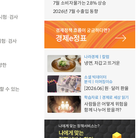
7월 소비자물가는 2.8% 상승
2026년 7월 수출입 동향
 시험·검사
시험·검사
나라경제ㅣ칼럼
냉면, 차갑고 뜨거운
양한
소셜 빅데이터
분석ㅣ이머징이슈
[2026.06] 원·달러 환율
할 수 있는
학습자료ㅣ경제로 세상 읽기
사람들은 어떻게 위험을
함께 나누어 왔을까?