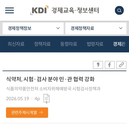
경제정책정보
경제정책자료
최신자료
정책자료
동향자료
법령자료
경제관
식약처, 시험·검사 분야 민·관 협력 강화
식품의약품안전처 소비자위해예방국 시험검사정책과
2026.05.19
4p
관련주제시계열