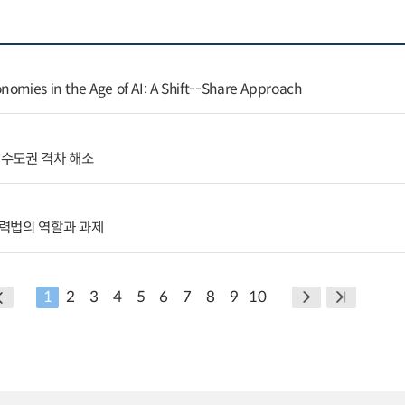
nomies in the Age of AI: A Shift--Share Approach
수도권 격차 해소
력법의 역할과 과제
1
2
3
4
5
6
7
8
9
10