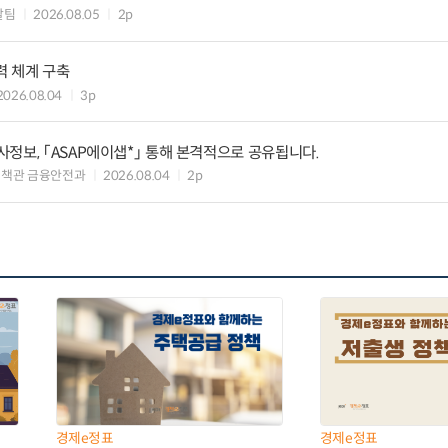
괄팀
2026.08.05
2p
력 체계 구축
2026.08.04
3p
정보, 「ASAP에이샙*」 통해 본격적으로 공유됩니다.
정책관 금융안전과
2026.08.04
2p
경제e정표
경제e정표