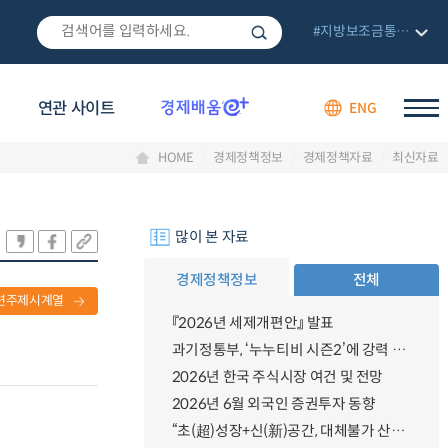
#지방보조금통합관리망
연관 사이트
ENG
HOME
경제정책정보
경제정책자료
최신자료
많이 본 자료
경제정책정보
전체
련주제시계열
『2026년 세제개편안』 발표
과기정통부, ‘누누티비 시즌2’에 강력 대응 의지 밝혀
2026년 한국 주식시장 여건 및 전망
2026년 6월 외국인 증권투자 동향
“초(超)성장+신(新)공간, 대체불가 산업강국”