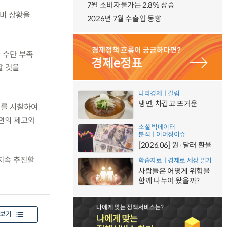
7월 소비자물가는 2.8% 상승
준비 상황을
2026년 7월 수출입 동향
 수단 부족
할 것을
나라경제ㅣ칼럼
냉면, 차갑고 뜨거운
처를 시찰하여
 편의 제고와
소셜 빅데이터
분석ㅣ이머징이슈
[2026.06] 원·달러 환율
지속 추진할
학습자료ㅣ경제로 세상 읽기
사람들은 어떻게 위험을
함께 나누어 왔을까?
보기