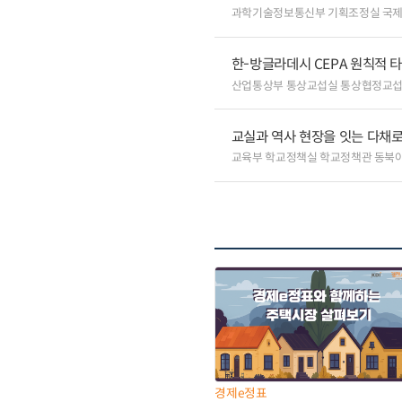
과학기술정보통신부 기획조정실 국
한-방글라데시 CEPA 원칙적 
산업통상부 통상교섭실 통상협정교
교실과 역사 현장을 잇는 다채
교육부 학교정책실 학교정책관 동북
경제e정표