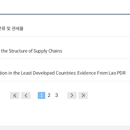
분류 및 관세율
 the Structure of Supply Chains
ation in the Least Developed Countries: Evidence From Lao PDR
1
2
3