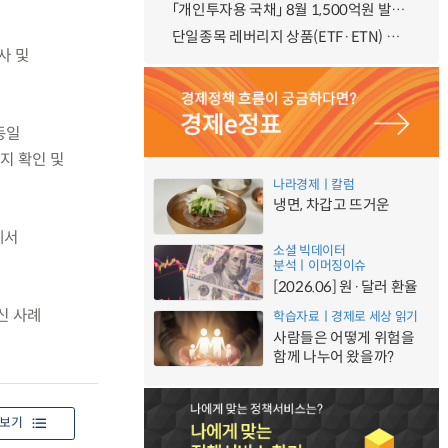
「개인투자용 국채」 8월 1,500억원 발행 예정
단일종목 레버리지 상품(ETF·ETN) 기본예탁금 강화 조기시행 방안 안내
사 및
동일
지 확인 및
나라경제ㅣ칼럼
냉면, 차갑고 뜨거운
에서
소셜 빅데이터
분석ㅣ이머징이슈
[2026.06] 원·달러 환율
신 사례
학습자료ㅣ경제로 세상 읽기
사람들은 어떻게 위험을
함께 나누어 왔을까?
보기