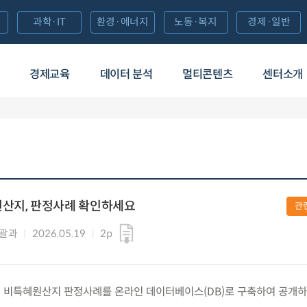
과학·IT
환경·에너지
노동·복지
경제·일반
경제교육
데이터 분석
멀티콘텐츠
센터소개
원산지, 판정사례 확인하세요
관
총괄과
2026.05.19
2p
 미국의 비특혜원산지 판정사례를 온라인 데이터베이스(DB)로 구축하여 공개