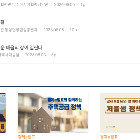
제협력관 미주아시아협력담당관
2026.08.05
1p
타결
섭관 통상협정협상총괄과
2026.08.05
10p
로운 배움의 장이 열린다
아역사대응팀
2026.08.03
6p
경제e정표
경제e정표