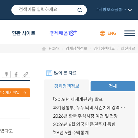
#지방보조금통합관리망
연관 사이트
ENG
HOME
경제정책정보
경제정책자료
최신자료
많이 본 자료
경제정책정보
전체
련주제시계열
『2026년 세제개편안』 발표
과기정통부, ‘누누티비 시즌2’에 강력 대응 의지 밝혀
2026년 한국 주식시장 여건 및 전망
2026년 6월 외국인 증권투자 동향
하였다고
‘26년 6월 주택통계