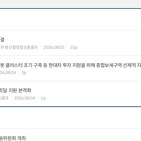
타결
섭관 통상협정협상총괄과
2026.08.05
10p
·로봇 클러스터 조기 구축 등 현대차 투자 지원을 위해 종합보세구역 선제적 
26.08.04
3p
공조달 지원 본격화
총괄과
2026.08.04
1p
동위원회 개최