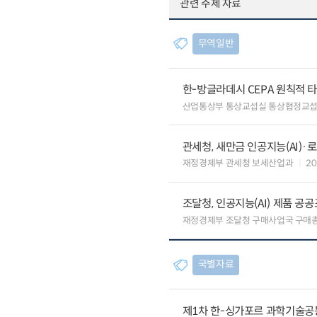
관련 주제 자료
무역일반
한-방글라데시 CEPA 원칙적 
산업통상부 통상교섭실 통상협정교
관세청, 새만금 인공지능(AI)
재정경제부 관세청 보세산업과
20
조달청, 인공지능(AI) 제품 공
재정경제부 조달청 구매사업국 구매
국별자료
제1차 한-싱가포르 과학기술공