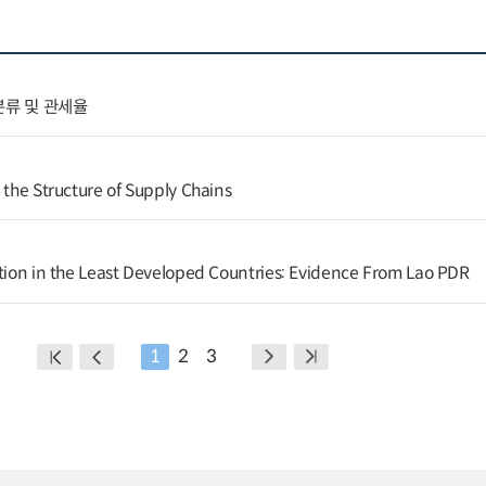
분류 및 관세율
 the Structure of Supply Chains
ation in the Least Developed Countries: Evidence From Lao PDR
1
2
3