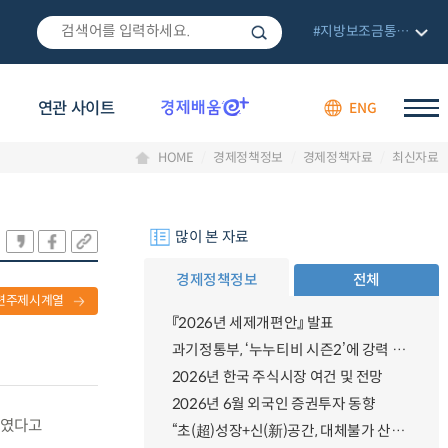
#지방보조금통합관리망
연관 사이트
ENG
HOME
경제정책정보
경제정책자료
최신자료
많이 본 자료
경제정책정보
전체
련주제시계열
『2026년 세제개편안』 발표
과기정통부, ‘누누티비 시즌2’에 강력 대응 의지 밝혀
2026년 한국 주식시장 여건 및 전망
2026년 6월 외국인 증권투자 동향
하였다고
“초(超)성장+신(新)공간, 대체불가 산업강국”