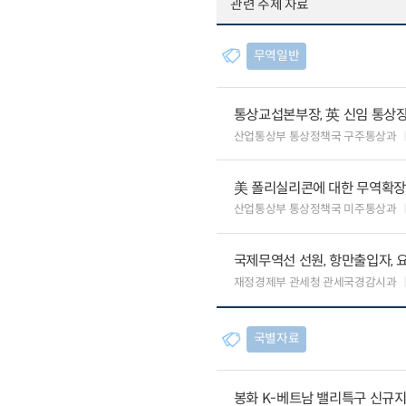
관련 주제 자료
무역일반
통상교섭본부장, 英 신임 통상장
산업통상부 통상정책국 구주통상과
美 폴리실리콘에 대한 무역확장법
산업통상부 통상정책국 미주통상과
국제무역선 선원, 항만출입자, 
재정경제부 관세청 관세국경감시과
국별자료
봉화 K-베트남 밸리특구 신규