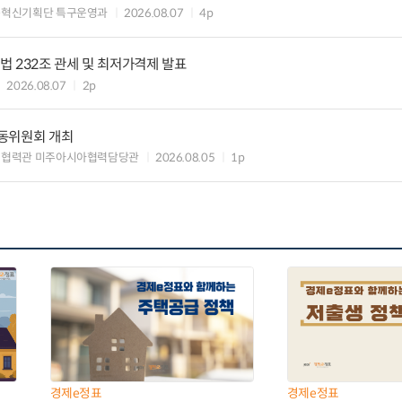
구혁신기획단 특구운영과
2026.08.07
4p
 232조 관세 및 최저가격제 발표
2026.08.07
2p
동위원회 개최
제협력관 미주아시아협력담당관
2026.08.05
1p
경제e정표
경제e정표