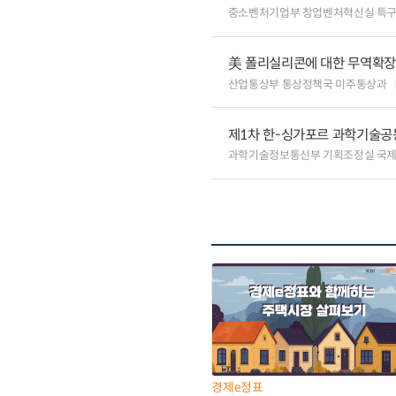
중소벤처기업부 창업벤처혁신실 특
美 폴리실리콘에 대한 무역확장법
산업통상부 통상정책국 미주통상과
제1차 한-싱가포르 과학기술공
과학기술정보통신부 기획조정실 국
경제e정표