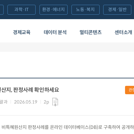
과학·IT
환경·에너지
노동·복지
경제·일반
경제교육
데이터 분석
멀티콘텐츠
센터소개
원산지, 판정사례 확인하세요
관
총괄과
2026.05.19
2p
 미국의 비특혜원산지 판정사례를 온라인 데이터베이스(DB)로 구축하여 공개