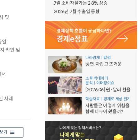
7월 소비자물가는 2.8% 상승
2026년 7월 수출입 동향
사 및
동일
지 확인 및
나라경제ㅣ칼럼
냉면, 차갑고 뜨거운
에서
소셜 빅데이터
분석ㅣ이머징이슈
[2026.06] 원·달러 환율
신 사례
학습자료ㅣ경제로 세상 읽기
사람들은 어떻게 위험을
함께 나누어 왔을까?
보기