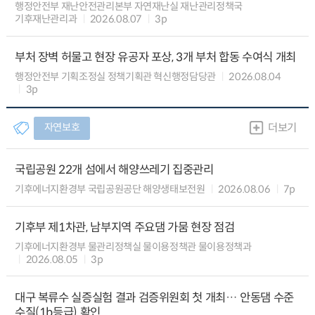
행정안전부 재난안전관리본부 자연재난실 재난관리정책국
기후재난관리과
2026.08.07
3p
부처 장벽 허물고 현장 유공자 포상, 3개 부처 합동 수여식 개최
행정안전부 기획조정실 정책기획관 혁신행정담당관
2026.08.04
3p
자연보호
더보기
국립공원 22개 섬에서 해양쓰레기 집중관리
기후에너지환경부 국립공원공단 해양생태보전원
2026.08.06
7p
기후부 제1차관, 남부지역 주요댐 가뭄 현장 점검
기후에너지환경부 물관리정책실 물이용정책관 물이용정책과
2026.08.05
3p
대구 복류수 실증실험 결과 검증위원회 첫 개최… 안동댐 수준
수질(1b등급) 확인