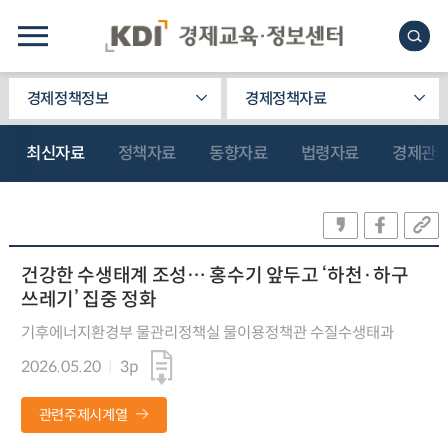
경제정책정보
경제정책자료
최신자료
정책자료
동향자료
법령자료
경제관
건강한 수생태계 조성… 홍수기 앞두고 ‘하천·하구
쓰레기’ 집중 정화
기후에너지환경부 물관리정책실 물이용정책관 수질수생태과
2026.05.20
3p
관련주제시계열