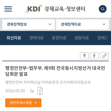
경제정책정보
경제정책자료
최신자료
정책자료
동향자료
법령자료
경제관
행정안전부-법무부, 제9회 전국동시지방선거 대국민
담화문 발표
행정안전부 자치혁신실 자치분권국 선거의회자치법규과
2026.05.20
2p
관련주제시계열