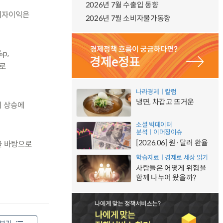
2026년 7월 수출입 동향
 이자이익은
2026년 7월 소비자물가동향
p,
으로
나라경제ㅣ칼럼
냉면, 차갑고 뜨거운
리 상승에
소셜 빅데이터
분석ㅣ이머징이슈
[2026.06] 원·달러 환율
을 바탕으로
학습자료ㅣ경제로 세상 읽기
사람들은 어떻게 위험을
함께 나누어 왔을까?