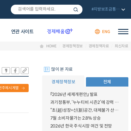
#지방보조금통합관리망
연관 사이트
ENG
HOME
경제정책정보
경제정책자료
최신자료
많이 본 자료
경제정책정보
전체
련주제시계열
『2026년 세제개편안』 발표
과기정통부, ‘누누티비 시즌2’에 강력 대응 의지 밝혀
“초(超)성장+신(新)공간, 대체불가 산업강국”
7월 소비자물가는 2.8% 상승
2026년 한국 주식시장 여건 및 전망