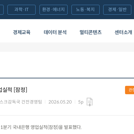
과학·IT
환경·에너지
노동·복지
경제·일반
경제교육
데이터 분석
멀티콘텐츠
센터소개
업실적 [잠정]
관
리스크감독국 건전경영팀
2026.05.20
5p
26.1분기 국내은행 영업실적(잠정)을 발표했다.