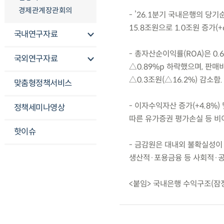
경제관계장관회의
- ’26.1분기 국내은행의 당기
15.8조원으로 1.0조원 증가(
국내연구자료
- 총자산순이익률(ROA)은 0.
국외연구자료
△0.89%p 하락했으며, 판매비
△0.3조원(△16.2%) 감소함.
맞춤형정책서비스
- 이자수익자산 증가(+4.8%)
정책세미나영상
따른 유가증권 평가손실 등 비
핫이슈
- 금감원은 대내외 불확실성이
생산적·포용금융 등 사회적·공
<붙임> 국내은행 수익구조(잠