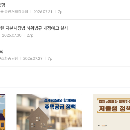
동향
독국 증권거래감독팀
2026.07.31
7p
관련 자본시장법 하위법규 개정예고 실시
2026.07.30
27p
실적
구조화증권팀
2026.07.29
7p