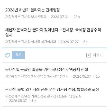
2026년 하반기 달라지는 관세행정
재정경제부 관세청 보세산업과
2026.07.31
28p
체납자 은닉재산, 끝까지 찾아낸다…관세청·국세청 합동수색
실시
재정경제부 관세청 심사국 세원심사과
2026.07.27
5p
조세
더보기
국내산업 공급망 확충을 위한 국내생산세액공제 신설
산업통상부 산업정책실 산업정책관 산업정책과
2026.08.07
1p
관세청, 불법 외환거래 단속 우수 검거팀 선정, 특별성과 포상
재정경제부 조달청 기획조정관 관세청 행정관리담당관실
2026.08.07
1p