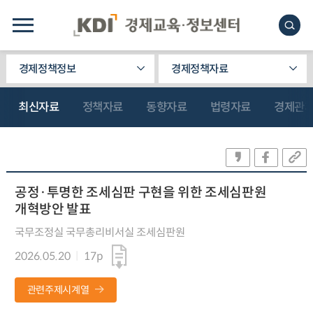
경제정책정보
경제정책자료
최신자료
정책자료
동향자료
법령자료
경제관
공정·투명한 조세심판 구현을 위한 조세심판원
개혁방안 발표
국무조정실 국무총리비서실 조세심판원
2026.05.20
17p
관련주제시계열