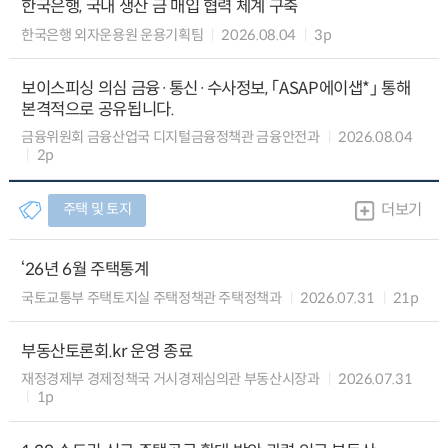
한국은행, 국내 생산 금 매입 협력 체계 구축
한국은행 외자운용원 운용기획팀
2026.08.04
3p
보이스피싱 의심 금융·통신·수사정보, 「ASAP에이샙*」 통해
본격적으로 공유됩니다.
금융위원회 금융산업국 디지털금융정책관 금융안전과
2026.08.04
2p
주택 및 토지
더보기
‘26년 6월 주택통계
국토교통부 주택토지실 주택정책관 주택정책과
2026.07.31
21p
부동산토론회.kr 운영 종료
재정경제부 경제정책국 거시경제심의관 부동산시장과
2026.07.31
1p