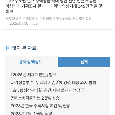
1.29 수도권 신규 주택공급 확대 방안 관련 인근 부동산
이상거래 기획조사 결과 ··· 위법 의심거래 346건 적발 및
통보
국토교통부 주택토지실 토지정책관 부동산소비자보호기획단
2026.07.30
5p
많이 본 자료
경제정책정보
전체
『2026년 세제개편안』 발표
과기정통부, ‘누누티비 시즌2’에 강력 대응 의지 밝혀
“초(超)성장+신(新)공간, 대체불가 산업강국”
7월 소비자물가는 2.8% 상승
2026년 한국 주식시장 여건 및 전망
2026년 7월 수출입 동향