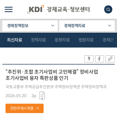
경제정책정보
경제정책자료
최신자료
정책자료
동향자료
법령자료
경제관
“추진위·조합 초기사업비 고민해결” 정비사업
초기사업비 융자 특판상품 인기
국토교통부 주택공급추진본부 주택정비정책관 주택정비정책과
2026.05.20
3p
관련주제시계열