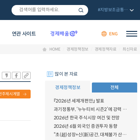
#지방보조금통합관리망
연관 사이트
ENG
HOME
경제정책정보
경제정책자료
최신자료
많이 본 자료
경제정책정보
전체
련주제시계열
『2026년 세제개편안』 발표
과기정통부, ‘누누티비 시즌2’에 강력 대응 의지 밝혀
2026년 한국 주식시장 여건 및 전망
2026년 6월 외국인 증권투자 동향
“초(超)성장+신(新)공간, 대체불가 산업강국”