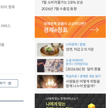
7월 소비자물가는 2.8% 상승
성되어 향후
2026년 7월 수출입 동향
 서비스
신을
나라경제ㅣ칼럼
냉면, 차갑고 뜨거운
소셜 빅데이터
분석ㅣ이머징이슈
[2026.06] 원·달러 환율
학습자료ㅣ경제로 세상 읽기
사람들은 어떻게 위험을
보기
함께 나누어 왔을까?