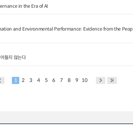
ernance in the Era of AI
rmation and Environmental Performance: Evidence from the Peopl
줄어들지 않는다
1
2
3
4
5
6
7
8
9
10